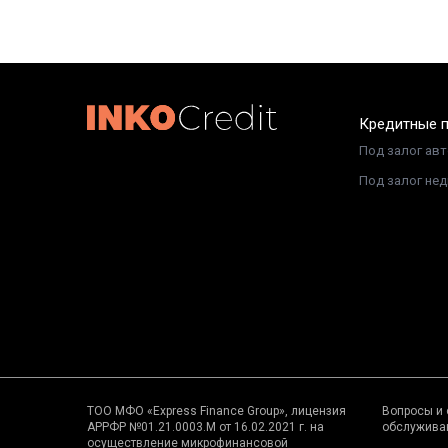
Кредитные 
Под залог ав
Под залог не
ТОО МФО «Express Finance Group», лицензия
Вопросы и 
АРРФР №01.21.0003.М от 16.02.2021 г. на
обслужива
осуществление микрофинансовой