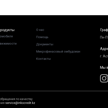
продукты
Граф
О нас
томобиля
Помощь
Пн-Пт
движимости
Документы
Адр
Микрофинасовый омбудсман
г. Ас
Контакты
Мы в
обращения по качеству
ния
service@inkocredit.kz